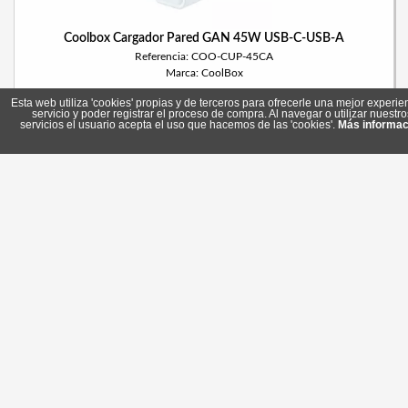
Coolbox Cargador Pared GAN 45W USB-C-USB-A
Referencia: COO-CUP-45CA
Marca: CoolBox
Esta web utiliza 'cookies' propias y de terceros para ofrecerle una mejor experie
servicio y poder registrar el proceso de compra. Al navegar o utilizar nuestro
servicios el usuario acepta el uso que hacemos de las 'cookies'.
Más informac
17,25 €
En stock
Comprar
Coolbox Cargador Pared GAN 65W USB-C-USB-C-USB-A
Referencia: COO-CUP-65CCA
Marca: CoolBox