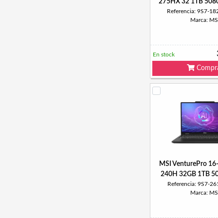
275HX 32 1TB 508
Referencia: 9S7-1
Marca: MS
En stock
Compr
MSI VenturePro 16
240H 32GB 1TB 
Referencia: 9S7-2
Marca: MS