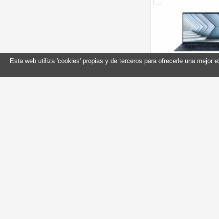
Esta web utiliza 'cookies' propias y de terceros para ofrecerle una mejor 
Asus B9403CVAR-P
120U 16GB 512GB
Referencia: 90NX0
Marca: Asus Bu
En stock
Compr