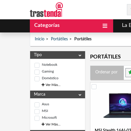
Categorías
La 
Inicio
Portátiles
Portátiles
Tipo
PORTÁTILES
Notebook
Gaming
Ordenar por
Doméstico
Ver Más...
Marca
Asus
MSI
Microsoft
Ver Más...
MSI Stealth 16AI-03