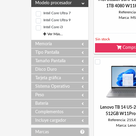
Modelo procesador
1TB 4080 W11H
Referencia
Intel Core Ultra 7
Marca: MS
Intel Core Ultra 9
Intel Core i3
Ver Más...
Sin stock
Memoria
Compr
Tipo Pantalla
Tamaño Pantalla
Disco Duro
Tarjeta gráfica
Sistema Operativo
Peso
Batería
Lenovo TB 14 U5-
Complementos
512GB W11Pro 
Referencia: 21S
Incluye cargador
Marca: Leno
Marcas