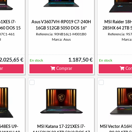
1XES i7-
Asus V3607VH-RP019 C7-240H
MSI Raider 18
060 DOS 15
16GB 512GB 5050 DOS 16"
285HX 64 2TB 
587C1-461
Referencia: 90NB16L1-M001B0
Referencia: 9
I
Marca: Asus
Marca
2.025,65 €
1.187,50 €
En stock
En stock
ar
Comprar
Com
648ES U9-
MSI Katana 17-221XES i7-
MSI Vector A16