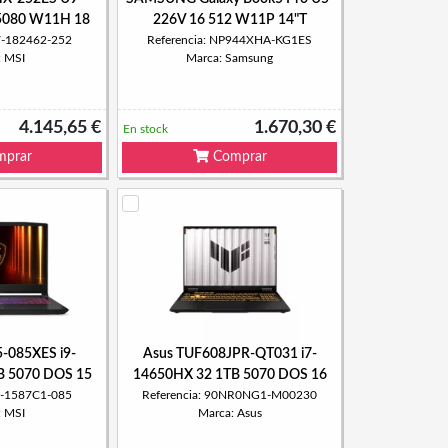
5080 W11H 18
226V 16 512 W11P 14"T
S7-182462-252
Referencia: NP944XHA-KG1ES
: MSI
Marca: Samsung
4.145,65 €
1.670,30 €
En stock
prar
Comprar
5-085XES i9-
Asus TUF608JPR-QT031 i7-
B 5070 DOS 15
14650HX 32 1TB 5070 DOS 16
S7-1587C1-085
Referencia: 90NR0NG1-M00230
: MSI
Marca: Asus