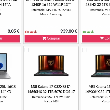
 16" A
1340P 16 512 W11P 13"T
285HX 32 1TB 
:
Referencia: NP734QFG-KA1ES
Referencia: 9
I
Marca: Samsung
Marca
8,05 €
939,80 €
Sin stock
En stock
ar
Comprar
Com
225U 16GB
MSI Katana 17-032XES i7-
MSI Katana 1
14" KD
14650HX 32 1TB 5070 DOS 17
14900HX 32 1T
J0075SP
Referencia: 9S7-17L791-032
Referencia: 9
vo
Marca: MSI
Marca