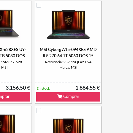
HX-628XES U9-
MSI Cyborg A15-094XES AMD
TB 5080 DOS
R9-270 64 1T 5060 DOS 15
S7-15M352-628
Referencia: 9S7-15QL42-094
: MSI
Marca: MSI
3.156,50 €
1.884,55 €
En stock
prar
Comprar