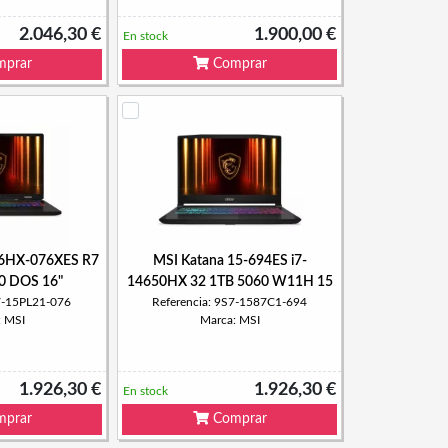
2.046,30 €
1.900,00 €
En stock
prar
Comprar
16HX-076XES R7
MSI Katana 15-694ES i7-
0 DOS 16"
14650HX 32 1TB 5060 W11H 15
S7-15PL21-076
Referencia: 9S7-1587C1-694
: MSI
Marca: MSI
1.926,30 €
1.926,30 €
En stock
prar
Comprar