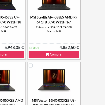
HX-459ES U9-
MSI Stealth AI+ -038ES AMD R9
5090 W11H 18
64 1TB 5090 W11H 16"
S7-182462-459
Referencia: 9S7-15FL35-038
: MSI
Marca: MSI
5.948,05 €
4.852,50 €
En stock
prar
Comprar
HX-050XES AMD
MSI Vector 16HX-032XES U9-