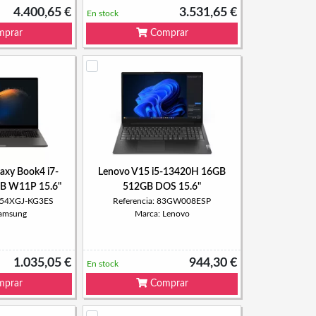
4.400,65 €
3.531,65 €
En stock
prar
Comprar
xy Book4 i7-
Lenovo V15 i5-13420H 16GB
B W11P 15.6"
512GB DOS 15.6"
P754XGJ-KG3ES
Referencia: 83GW008ESP
Samsung
Marca: Lenovo
1.035,05 €
944,30 €
En stock
prar
Comprar