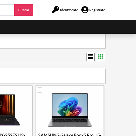
Buscar
Identifícate
Regístrate
HX-252ES U9-
SAMSUNG Galaxy Book5 Pro U5-