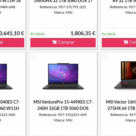
0 W11H 18
14650HX 32 1TB 5060 DOS 17
R9 32 1TB 
824B4-648
Referencia: 9S7-17L791-221
Referencia: 9
I
Marca: MSI
Marca
3.641,10 €
1.806,35 €
En stock
En stock
ar
Comprar
Com
-040ES C7-
MSI VenturePro 15-449XES C7-
MSI Vector 16
5060 W11H
240H 32GB 1TB 5060 DOS
275HX 64 1TB
61321-040
Referencia: 9S7-15Q321-449
Referencia: 9
I
Marca: MSI
Marca