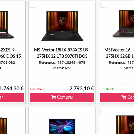
2XES i9-
MSI Vector 18HX-878XES U9-
MSI Vector 16
060 DOS 15
275HX 32 1TB 5070Ti DOS
275HX 32GB 1
587C1-082
Referencia: 9S7-1824B4-878
Referencia: 9
I
Marca: MSI
Marca
1.764,30 €
2.793,10 €
Sin stock
En stock
ar
Comprar
Com