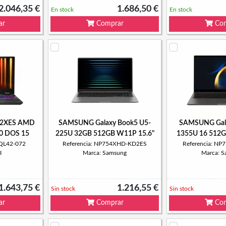
2.046,35 €
1.686,50 €
En stock
En stock
ar
Comprar
Com
72XES AMD
SAMSUNG Galaxy Book5 U5-
SAMSUNG Gala
60 DOS 15
225U 32GB 512GB W11P 15.6"
1355U 16 512G
5QL42-072
Referencia: NP754XHD-KD2ES
Referencia: N
I
Marca: Samsung
Marca: 
1.643,75 €
1.216,55 €
Sin stock
Sin stock
ar
Comprar
Com