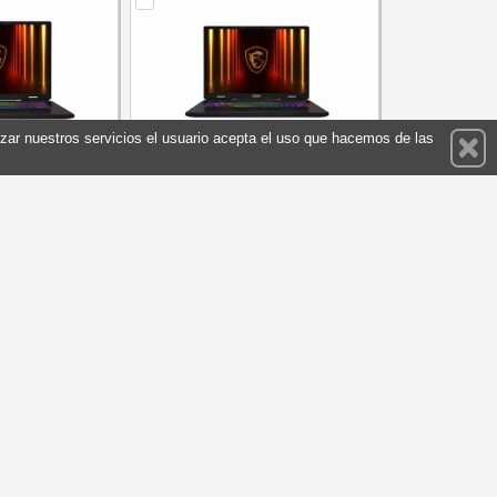
ilizar nuestros servicios el usuario acepta el uso que hacemos de las
17HX-025XES R9
MSI Crosshair A16HX-048XES R9
070 DOS 17
32GB 1TB 5070 DOS 16
S7-17TL23-025
Referencia: 9S7-15PL21-048
: MSI
Marca: MSI
2.226,20 €
2.226,20 €
En stock
prar
Comprar