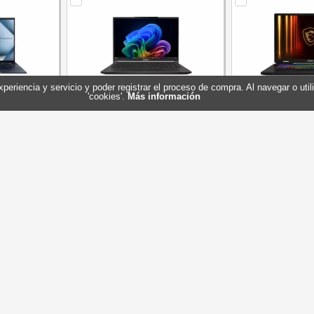
experiencia y servicio y poder registrar el proceso de compra. Al navegar o ut
'cookies'.
Más información
P1636 C5-
MSI Stealth A16+ 061ES R9-370
MSI Crosshair A
 DOS 14"
32G 1TB 5080 W11H 16"
32GB 1TB 5
5W1-M02ZB0
Referencia: 9S7-15FL35-061
Referencia: 9
siness
Marca: MSI
Marca
1.367,80 €
3.485,85 €
En stock
En stock
ar
Comprar
Com